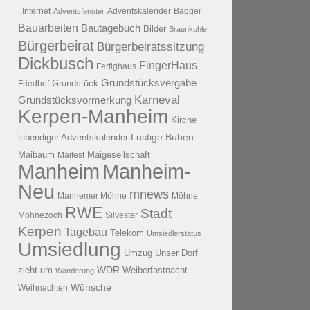
. Internet
Adventsfenster
Adventskalender
Bagger
Bauarbeiten
Bautagebuch
Bilder
Braunkohle
Bürgerbeirat
Bürgerbeiratssitzung
Dickbusch
FingerHaus
Fertighaus
Grundstücksvergabe
Grundstück
Friedhof
Karneval
Grundstücksvormerkung
Kerpen-Manheim
Kirche
lebendiger Adventskalender
Lustige Buben
Maibaum
Maigesellschaft
Maifest
Manheim
Manheim-
Neu
mnews
Mannemer Möhne
Möhne
RWE
Stadt
Möhnezoch
Silvester
Kerpen
Tagebau
Telekom
Umsiedlerstatus
Umsiedlung
Umzug
Unser Dorf
WDR
zieht um
Weiberfastnacht
Wanderung
Wünsche
Weihnachten