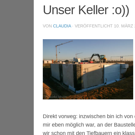
Unser Keller :o))
VON
CLAUDIA
· VERÖFFENTLICHT
10. MÄRZ 
Direkt vorweg: inzwischen bin ich von 
mir eben möglich war, an der Baustell
wir schon mit den Tiefbauern ein klas