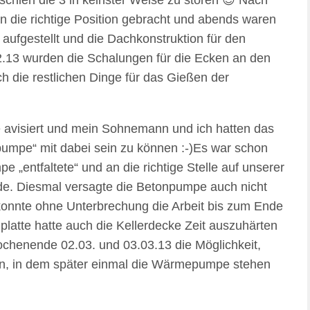
schien die 3 in keinster Weise zu stören 😉 Nach
n die richtige Position gebracht und abends waren
g aufgestellt und die Dachkonstruktion für den
.13 wurden die Schalungen für die Ecken an den
 die restlichen Dinge für das Gießen der
 avisiert und mein Sohnemann und ich hatten das
pumpe“ mit dabei sein zu können :-)Es war schon
 „entfaltete“ und an die richtige Stelle auf unserer
de. Diesmal versagte die Betonpumpe auch nicht
 konnte ohne Unterbrechung die Arbeit bis zum Ende
latte hatte auch die Kellerdecke Zeit auszuhärten
chenende 02.03. und 03.03.13 die Möglichkeit,
en, in dem später einmal die Wärmepumpe stehen