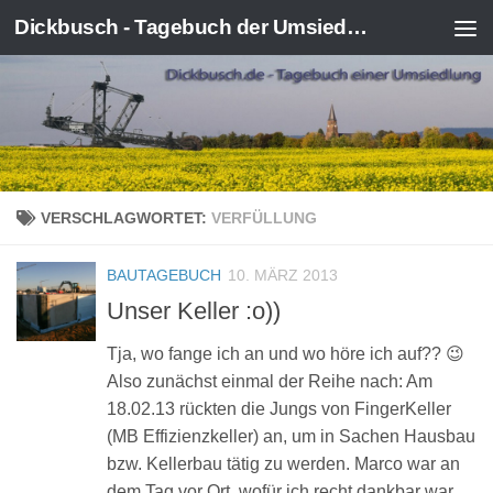
Dickbusch - Tagebuch der Umsiedlung von Kerpen-Manheim
Zum Inhalt springen
VERSCHLAGWORTET:
VERFÜLLUNG
BAUTAGEBUCH
10. MÄRZ 2013
Unser Keller :o))
Tja, wo fange ich an und wo höre ich auf?? 😉
Also zunächst einmal der Reihe nach: Am
18.02.13 rückten die Jungs von FingerKeller
(MB Effizienzkeller) an, um in Sachen Hausbau
bzw. Kellerbau tätig zu werden. Marco war an
dem Tag vor Ort, wofür ich recht dankbar war,