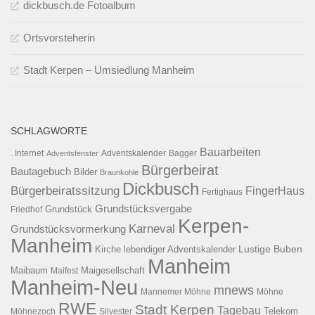
dickbusch.de Fotoalbum
Ortsvorsteherin
Stadt Kerpen – Umsiedlung Manheim
SCHLAGWORTE
Bauarbeiten
. Internet
Adventsfenster
Adventskalender
Bagger
Bürgerbeirat
Bautagebuch
Bilder
Braunkohle
Dickbusch
Bürgerbeiratssitzung
FingerHaus
Fertighaus
Grundstücksvergabe
Grundstück
Friedhof
Kerpen-
Karneval
Grundstücksvormerkung
Manheim
Kirche
lebendiger Adventskalender
Lustige Buben
Manheim
Maibaum
Maigesellschaft
Maifest
Manheim-Neu
mnews
Mannemer Möhne
Möhne
RWE
Stadt Kerpen
Tagebau
Telekom
Möhnezoch
Silvester