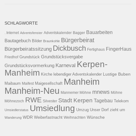
SCHLAGWORTE
Bauarbeiten
. Internet
Adventsfenster
Adventskalender
Bagger
Bürgerbeirat
Bautagebuch
Bilder
Braunkohle
Dickbusch
Bürgerbeiratssitzung
FingerHaus
Fertighaus
Grundstücksvergabe
Grundstück
Friedhof
Kerpen-
Karneval
Grundstücksvormerkung
Manheim
Kirche
lebendiger Adventskalender
Lustige Buben
Manheim
Maibaum
Maigesellschaft
Maifest
Manheim-Neu
mnews
Mannemer Möhne
Möhne
RWE
Stadt Kerpen
Tagebau
Telekom
Möhnezoch
Silvester
Umsiedlung
Umzug
Unser Dorf zieht um
Umsiedlerstatus
WDR
Weiberfastnacht
Wünsche
Wanderung
Weihnachten