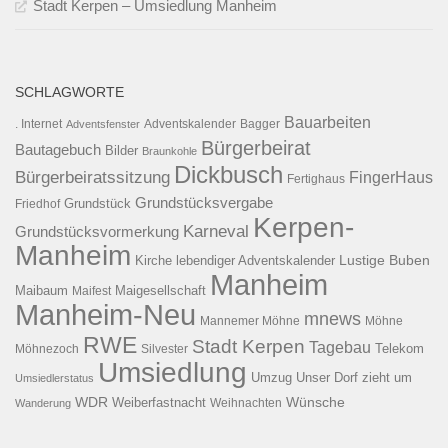
Stadt Kerpen – Umsiedlung Manheim
SCHLAGWORTE
Bauarbeiten
. Internet
Adventsfenster
Adventskalender
Bagger
Bürgerbeirat
Bautagebuch
Bilder
Braunkohle
Dickbusch
Bürgerbeiratssitzung
FingerHaus
Fertighaus
Grundstücksvergabe
Grundstück
Friedhof
Kerpen-
Karneval
Grundstücksvormerkung
Manheim
Kirche
lebendiger Adventskalender
Lustige Buben
Manheim
Maibaum
Maigesellschaft
Maifest
Manheim-Neu
mnews
Mannemer Möhne
Möhne
RWE
Stadt Kerpen
Tagebau
Telekom
Möhnezoch
Silvester
Umsiedlung
Umzug
Unser Dorf zieht um
Umsiedlerstatus
WDR
Weiberfastnacht
Wünsche
Wanderung
Weihnachten