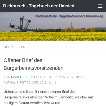
Dickbusch - Tagebuch der Umsiedlung von Kerpen-Manheim
Zum Inhalt springen
OFFIZIELLES
Offener Brief des
Bürgerbeiratsvorsitzenden
VON
MARCO
· VERÖFFENTLICHT
22. APR. 2012, 18:26
·
AKTUALISIERT
29. APR. 2016, 21:41
Untenstehend findet Ihr einen offenen Brief des
Bürgerbeiratsvorsitzenden Wilhelm Lambertz, welcher mit
heutigem Datum veröffentlicht wurde.