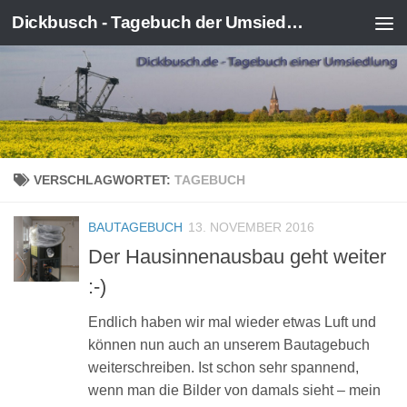
Dickbusch - Tagebuch der Umsiedlung von Kerpen-Manheim
Zum Inhalt springen
VERSCHLAGWORTET:
TAGEBUCH
BAUTAGEBUCH
13. NOVEMBER 2016
Der Hausinnenausbau geht weiter
:-)
Endlich haben wir mal wieder etwas Luft und
können nun auch an unserem Bautagebuch
weiterschreiben. Ist schon sehr spannend,
wenn man die Bilder von damals sieht – mein