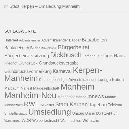
Stadt Kerpen – Umsiedlung Manheim
SCHLAGWORTE
Bauarbeiten
. Internet
Adventsfenster
Adventskalender
Bagger
Bürgerbeirat
Bautagebuch
Bilder
Braunkohle
Dickbusch
Bürgerbeiratssitzung
FingerHaus
Fertighaus
Grundstücksvergabe
Grundstück
Friedhof
Kerpen-
Karneval
Grundstücksvormerkung
Manheim
Kirche
lebendiger Adventskalender
Lustige Buben
Manheim
Maibaum
Maigesellschaft
Maifest
Manheim-Neu
mnews
Mannemer Möhne
Möhne
RWE
Stadt Kerpen
Tagebau
Telekom
Möhnezoch
Silvester
Umsiedlung
Umzug
Unser Dorf zieht um
Umsiedlerstatus
WDR
Weiberfastnacht
Wünsche
Wanderung
Weihnachten