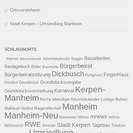
Ortsvorsteherin
Stadt Kerpen – Umsiedlung Manheim
SCHLAGWORTE
Bauarbeiten
. Internet
Adventsfenster
Adventskalender
Bagger
Bürgerbeirat
Bautagebuch
Bilder
Braunkohle
Dickbusch
Bürgerbeiratssitzung
FingerHaus
Fertighaus
Grundstücksvergabe
Grundstück
Friedhof
Kerpen-
Karneval
Grundstücksvormerkung
Manheim
Kirche
lebendiger Adventskalender
Lustige Buben
Manheim
Maibaum
Maigesellschaft
Maifest
Manheim-Neu
mnews
Mannemer Möhne
Möhne
RWE
Stadt Kerpen
Tagebau
Telekom
Möhnezoch
Silvester
Umsiedlung