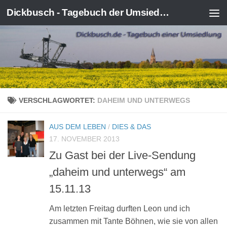
Dickbusch - Tagebuch der Umsiedlung von Kerpen-Manheim
Zum Inhalt springen
VERSCHLAGWORTET:
DAHEIM UND UNTERWEGS
AUS DEM LEBEN
/
DIES & DAS
17. NOVEMBER 2013
Zu Gast bei der Live-Sendung
„daheim und unterwegs“ am
15.11.13
Am letzten Freitag durften Leon und ich
zusammen mit Tante Böhnen, wie sie von allen