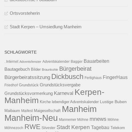
Ortsvorsteherin
Stadt Kerpen – Umsiedlung Manheim
SCHLAGWORTE
Bauarbeiten
. Internet
Adventsfenster
Adventskalender
Bagger
Bürgerbeirat
Bautagebuch
Bilder
Braunkohle
Dickbusch
Bürgerbeiratssitzung
FingerHaus
Fertighaus
Grundstücksvergabe
Grundstück
Friedhof
Kerpen-
Karneval
Grundstücksvormerkung
Manheim
Kirche
lebendiger Adventskalender
Lustige Buben
Manheim
Maibaum
Maigesellschaft
Maifest
Manheim-Neu
mnews
Mannemer Möhne
Möhne
RWE
Stadt Kerpen
Tagebau
Telekom
Möhnezoch
Silvester