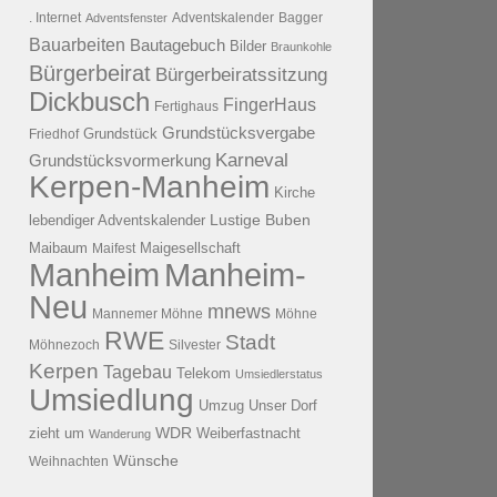
. Internet
Adventsfenster
Adventskalender
Bagger
Bauarbeiten
Bautagebuch
Bilder
Braunkohle
Bürgerbeirat
Bürgerbeiratssitzung
Dickbusch
FingerHaus
Fertighaus
Grundstücksvergabe
Grundstück
Friedhof
Karneval
Grundstücksvormerkung
Kerpen-Manheim
Kirche
lebendiger Adventskalender
Lustige Buben
Maibaum
Maigesellschaft
Maifest
Manheim
Manheim-
Neu
mnews
Mannemer Möhne
Möhne
RWE
Stadt
Möhnezoch
Silvester
Kerpen
Tagebau
Telekom
Umsiedlerstatus
Umsiedlung
Umzug
Unser Dorf
WDR
zieht um
Weiberfastnacht
Wanderung
Wünsche
Weihnachten