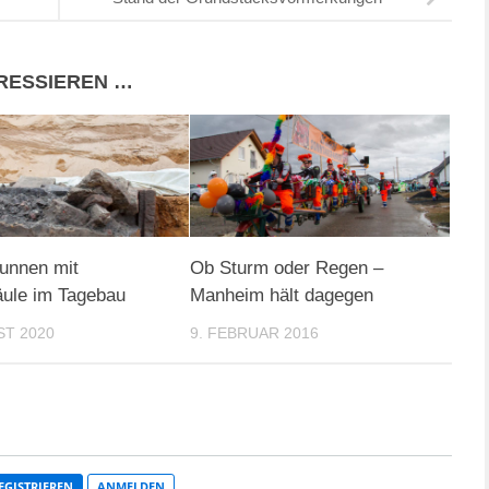
ERESSIEREN …
unnen mit
Ob Sturm oder Regen –
äule im Tagebau
Manheim hält dagegen
ST 2020
9. FEBRUAR 2016