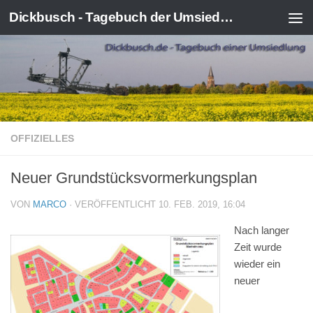
Dickbusch - Tagebuch der Umsiedlung von Kerpen-Manheim
Zum Inhalt springen
OFFIZIELLES
Neuer Grundstücksvormerkungsplan
VON
MARCO
· VERÖFFENTLICHT
10. FEB. 2019, 16:04
Nach langer
Zeit wurde
wieder ein
neuer