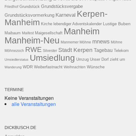
Grundstücksvergabe
Grundstück
Friedhof
Kerpen-
Karneval
Grundstücksvormerkung
Manheim
Kirche
lebendiger Adventskalender
Lustige Buben
Manheim
Maibaum
Maigesellschaft
Maifest
Manheim-Neu
mnews
Mannemer Möhne
Möhne
RWE
Stadt Kerpen
Tagebau
Telekom
Möhnezoch
Silvester
Umsiedlung
Umzug
Unser Dorf zieht um
Umsiedlerstatus
WDR
Weiberfastnacht
Wünsche
Wanderung
Weihnachten
TERMINE
Keine Veranstaltungen
alle Veranstaltungen
DICKBUSCH.DE