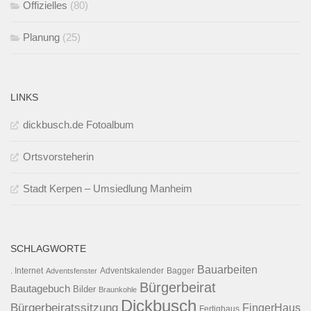
Offizielles
(80)
Planung
(25)
LINKS
dickbusch.de Fotoalbum
Ortsvorsteherin
Stadt Kerpen – Umsiedlung Manheim
SCHLAGWORTE
Bauarbeiten
. Internet
Adventsfenster
Adventskalender
Bagger
Bürgerbeirat
Bautagebuch
Bilder
Braunkohle
Dickbusch
Bürgerbeiratssitzung
FingerHaus
Fertighaus