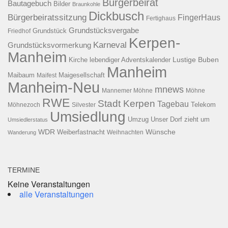
Bürgerbeirat
Bautagebuch
Bilder
Braunkohle
Dickbusch
Bürgerbeiratssitzung
FingerHaus
Fertighaus
Grundstücksvergabe
Grundstück
Friedhof
Kerpen-
Karneval
Grundstücksvormerkung
Manheim
Kirche
lebendiger Adventskalender
Lustige Buben
Manheim
Maibaum
Maigesellschaft
Maifest
Manheim-Neu
mnews
Mannemer Möhne
Möhne
RWE
Stadt Kerpen
Tagebau
Telekom
Möhnezoch
Silvester
Umsiedlung
Umzug
Unser Dorf zieht um
Umsiedlerstatus
WDR
Weiberfastnacht
Wünsche
Wanderung
Weihnachten
TERMINE
Keine Veranstaltungen
alle Veranstaltungen