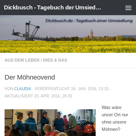
Dickbusch - Tagebuch der Umsiedlung von Kerpen-Manheim
Zum Inhalt springen
AUS DEM LEBEN
/
DIES & DAS
Der Möhneovend
VON
CLAUDIA
· VERÖFFENTLICHT
24. JAN. 2016, 13:33
·
AKTUALISIERT
25. APR. 2016, 20:33
Was wäre
unser Ort nur
ohne unsere
Möhnen?