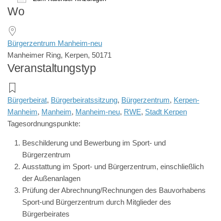
Wo
ICS herunterladen
Google Kalender
iCalendar
Office 365
Outlook Live
Bürgerzentrum Manheim-neu
Manheimer Ring, Kerpen, 50171
Veranstaltungstyp
Bürgerbeirat
,
Bürgerbeiratssitzung
,
Bürgerzentrum
,
Kerpen-
Manheim
,
Manheim
,
Manheim-neu
,
RWE
,
Stadt Kerpen
Tagesordnungspunkte:
Beschilderung und Bewerbung im Sport- und
Bürgerzentrum
Ausstattung im Sport- und Bürgerzentrum, einschließlich
der Außenanlagen
Prüfung der Abrechnung/Rechnungen des Bauvorhabens
Sport-und Bürgerzentrum durch Mitglieder des
Bürgerbeirates