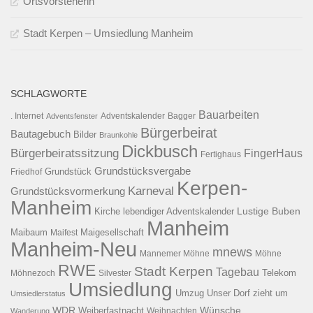
Ortsvorsteherin
Stadt Kerpen – Umsiedlung Manheim
SCHLAGWORTE
Bauarbeiten
. Internet
Adventsfenster
Adventskalender
Bagger
Bürgerbeirat
Bautagebuch
Bilder
Braunkohle
Dickbusch
Bürgerbeiratssitzung
FingerHaus
Fertighaus
Grundstücksvergabe
Grundstück
Friedhof
Kerpen-
Karneval
Grundstücksvormerkung
Manheim
Kirche
lebendiger Adventskalender
Lustige Buben
Manheim
Maibaum
Maigesellschaft
Maifest
Manheim-Neu
mnews
Mannemer Möhne
Möhne
RWE
Stadt Kerpen
Tagebau
Telekom
Möhnezoch
Silvester
Umsiedlung
Umzug
Unser Dorf zieht um
Umsiedlerstatus
WDR
Weiberfastnacht
Wünsche
Wanderung
Weihnachten