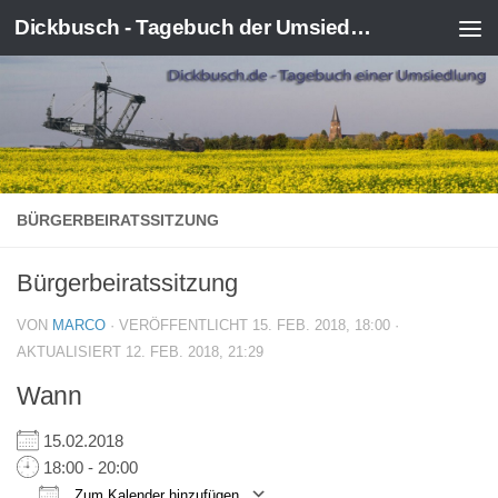
Dickbusch - Tagebuch der Umsiedlung von Kerpen-Manheim
Zum Inhalt springen
BÜRGERBEIRATSSITZUNG
Bürgerbeiratssitzung
VON
MARCO
· VERÖFFENTLICHT
15. FEB. 2018, 18:00
·
AKTUALISIERT
12. FEB. 2018, 21:29
Wann
15.02.2018
18:00 - 20:00
Zum Kalender hinzufügen