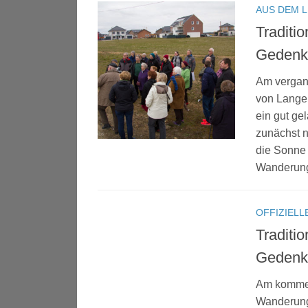
AUS DEM 
Traditi
Gedenk
Am vergan
von Lange
ein gut ge
zunächst n
die Sonne 
Wanderung
OFFIZIELL
Traditi
Gedenk
Am kommend
Wanderung