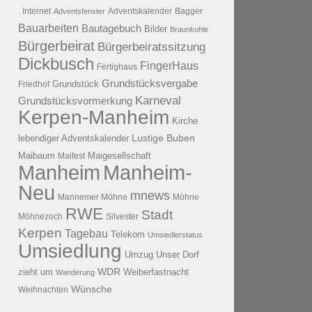
. Internet
Adventsfenster
Adventskalender
Bagger
Bauarbeiten
Bautagebuch
Bilder
Braunkohle
Bürgerbeirat
Bürgerbeiratssitzung
Dickbusch
FingerHaus
Fertighaus
Grundstücksvergabe
Grundstück
Friedhof
Karneval
Grundstücksvormerkung
Kerpen-Manheim
Kirche
lebendiger Adventskalender
Lustige Buben
Maibaum
Maigesellschaft
Maifest
Manheim
Manheim-
Neu
mnews
Mannemer Möhne
Möhne
RWE
Stadt
Möhnezoch
Silvester
Kerpen
Tagebau
Telekom
Umsiedlerstatus
Umsiedlung
Umzug
Unser Dorf
WDR
zieht um
Weiberfastnacht
Wanderung
Wünsche
Weihnachten