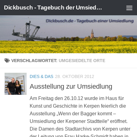
Dickbusch - Tagebuch der Umsiedlung von Kerpen-Manheim
Zum Inhalt springen
VERSCHLAGWORTET:
UMGESIEDELTE ORTE
DIES & DAS
28. OKTOBER 2012
Ausstellung zur Umsiedlung
Am Freitag den 26.10.12 wurde im Haus für
Kunst und Geschichte in Kerpen feierlich die
Ausstellung „Wenn der Bagger kommt –
Umsiedlung der Kerpener Stadtteile“ eröffnet.
Die Damen des Stadtarchivs von Kerpen unter
der Leitung von Frau Harke-Schmidt haben in