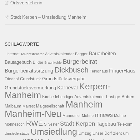
Ortsvorsteherin
Stadt Kerpen – Umsiedlung Manheim
SCHLAGWORTE
Bauarbeiten
. Internet
Adventsfenster
Adventskalender
Bagger
Bürgerbeirat
Bautagebuch
Bilder
Braunkohle
Dickbusch
Bürgerbeiratssitzung
FingerHaus
Fertighaus
Grundstücksvergabe
Grundstück
Friedhof
Kerpen-
Karneval
Grundstücksvormerkung
Manheim
Kirche
lebendiger Adventskalender
Lustige Buben
Manheim
Maibaum
Maigesellschaft
Maifest
Manheim-Neu
mnews
Mannemer Möhne
Möhne
RWE
Stadt Kerpen
Tagebau
Telekom
Möhnezoch
Silvester
Umsiedlung
Umzug
Unser Dorf zieht um
Umsiedlerstatus