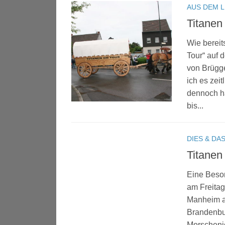
AUS DEM 
Titanen
Wie bereit
Tour“ auf 
von Brügge
ich es zeit
dennoch ha
bis...
DIES & DA
Titanen
Eine Beson
am Freitag
Manheim a
Brandenbur
Morschenic