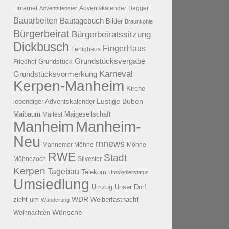
. Internet
Adventsfenster
Adventskalender
Bagger
Bauarbeiten
Bautagebuch
Bilder
Braunkohle
Bürgerbeirat
Bürgerbeiratssitzung
Dickbusch
FingerHaus
Fertighaus
Grundstücksvergabe
Grundstück
Friedhof
Karneval
Grundstücksvormerkung
Kerpen-Manheim
Kirche
lebendiger Adventskalender
Lustige Buben
Maibaum
Maigesellschaft
Maifest
Manheim
Manheim-
Neu
mnews
Mannemer Möhne
Möhne
RWE
Stadt
Möhnezoch
Silvester
Kerpen
Tagebau
Telekom
Umsiedlerstatus
Umsiedlung
Umzug
Unser Dorf
WDR
zieht um
Weiberfastnacht
Wanderung
Wünsche
Weihnachten