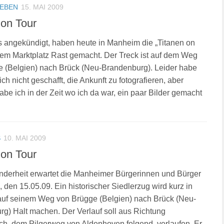
LEBEN
15. MAI 2009
 on Tour
s angekündigt, haben heute in Manheim die „Titanen on
dem Marktplatz Rast gemacht. Der Treck ist auf dem Weg
 (Belgien) nach Brück (Neu-Brandenburg). Leider habe
lich nicht geschafft, die Ankunft zu fotografieren, aber
be ich in der Zeit wo ich da war, ein paar Bilder gemacht
S
10. MAI 2009
 on Tour
derheit erwartet die Manheimer Bürgerinnen und Bürger
, den 15.05.09. Ein historischer Siedlerzug wird kurz in
uf seinem Weg von Brügge (Belgien) nach Brück (Neu-
g) Halt machen. Der Verlauf soll aus Richtung
h, dem Pilgerweg von Aldenhoven folgend, verlaufen. Er