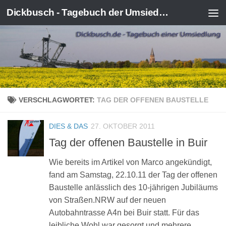
Dickbusch - Tagebuch der Umsiedlung von Kerpen-Manheim
Zum Inhalt springen
VERSCHLAGWORTET:
TAG DER OFFENEN BAUSTELLE
DIES & DAS
27. OKTOBER 2011
Tag der offenen Baustelle in Buir
Wie bereits im Artikel von Marco angekündigt,
fand am Samstag, 22.10.11 der Tag der offenen
Baustelle anlässlich des 10-jährigen Jubiläums
von Straßen.NRW auf der neuen
Autobahntrasse A4n bei Buir statt. Für das
leibliche Wohl war gesorgt und mehrere