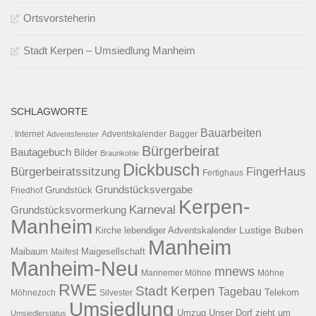
Ortsvorsteherin
Stadt Kerpen – Umsiedlung Manheim
SCHLAGWORTE
Bauarbeiten
. Internet
Adventsfenster
Adventskalender
Bagger
Bürgerbeirat
Bautagebuch
Bilder
Braunkohle
Dickbusch
Bürgerbeiratssitzung
FingerHaus
Fertighaus
Grundstücksvergabe
Grundstück
Friedhof
Kerpen-
Karneval
Grundstücksvormerkung
Manheim
Kirche
lebendiger Adventskalender
Lustige Buben
Manheim
Maibaum
Maigesellschaft
Maifest
Manheim-Neu
mnews
Mannemer Möhne
Möhne
RWE
Stadt Kerpen
Tagebau
Telekom
Möhnezoch
Silvester
Umsiedlung
Umzug
Unser Dorf zieht um
Umsiedlerstatus