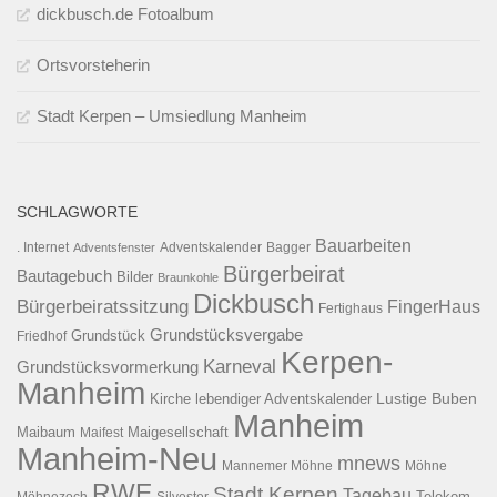
dickbusch.de Fotoalbum
Ortsvorsteherin
Stadt Kerpen – Umsiedlung Manheim
SCHLAGWORTE
Bauarbeiten
. Internet
Adventsfenster
Adventskalender
Bagger
Bürgerbeirat
Bautagebuch
Bilder
Braunkohle
Dickbusch
Bürgerbeiratssitzung
FingerHaus
Fertighaus
Grundstücksvergabe
Grundstück
Friedhof
Kerpen-
Karneval
Grundstücksvormerkung
Manheim
Kirche
lebendiger Adventskalender
Lustige Buben
Manheim
Maibaum
Maigesellschaft
Maifest
Manheim-Neu
mnews
Mannemer Möhne
Möhne
RWE
Stadt Kerpen
Tagebau
Telekom