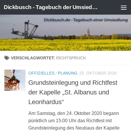
Dickbusch - Tagebuch der Umsiedlung von Kerpen-Manheim
Zum Inhalt springen
VERSCHLAGWORTET:
RICHTSPRUCH
OFFIZIELLES
/
PLANUNG
25. OKTOBER 2020
Grundsteinlegung und Richtfest
der Kapelle „St. Albanus und
Leonhardus“
Am Samstag, den 24. Oktober 2020 begann
pünktlich um 15:00 Uhr das Richtfest mit
Grundsteinlegung des Neubaus der Kapelle