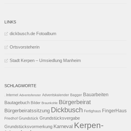
LINKS
dickbusch.de Fotoalbum
Ortsvorsteherin
Stadt Kerpen – Umsiedlung Manheim
SCHLAGWORTE
Bauarbeiten
. Internet
Adventsfenster
Adventskalender
Bagger
Bürgerbeirat
Bautagebuch
Bilder
Braunkohle
Dickbusch
Bürgerbeiratssitzung
FingerHaus
Fertighaus
Grundstücksvergabe
Grundstück
Friedhof
Kerpen-
Karneval
Grundstücksvormerkung