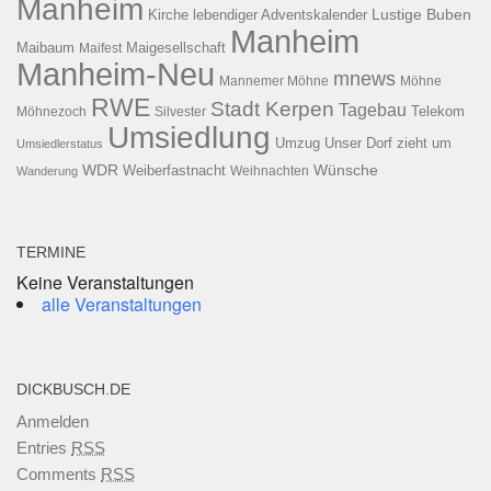
Manheim
Kirche
lebendiger Adventskalender
Lustige Buben
Manheim
Maibaum
Maigesellschaft
Maifest
Manheim-Neu
mnews
Mannemer Möhne
Möhne
RWE
Stadt Kerpen
Tagebau
Telekom
Möhnezoch
Silvester
Umsiedlung
Umzug
Unser Dorf zieht um
Umsiedlerstatus
WDR
Weiberfastnacht
Wünsche
Wanderung
Weihnachten
TERMINE
Keine Veranstaltungen
alle Veranstaltungen
DICKBUSCH.DE
Anmelden
Entries
RSS
Comments
RSS