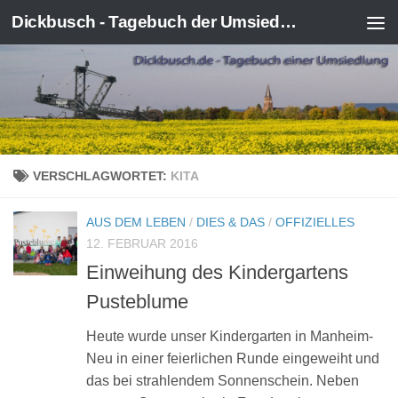
Dickbusch - Tagebuch der Umsiedlung von Kerpen-Manheim
Zum Inhalt springen
VERSCHLAGWORTET:
KITA
AUS DEM LEBEN
/
DIES & DAS
/
OFFIZIELLES
12. FEBRUAR 2016
Einweihung des Kindergartens
Pusteblume
Heute wurde unser Kindergarten in Manheim-
Neu in einer feierlichen Runde eingeweiht und
das bei strahlendem Sonnenschein. Neben