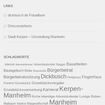
LINKS
dickbusch.de Fotoalbum
Ortsvorsteherin
Stadt Kerpen – Umsiedlung Manheim
SCHLAGWORTE
Bauarbeiten
. Internet
Adventsfenster
Adventskalender
Bagger
Bürgerbeirat
Bautagebuch
Bilder
Braunkohle
Dickbusch
Bürgerbeiratssitzung
FingerHaus
Fertighaus
Grundstücksvergabe
Grundstück
Friedhof
Kerpen-
Karneval
Grundstücksvormerkung
Manheim
Kirche
lebendiger Adventskalender
Lustige Buben
Manheim
Maibaum
Maigesellschaft
Maifest