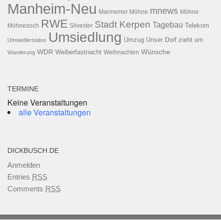
Manheim-Neu
mnews
Mannemer Möhne
Möhne
RWE
Stadt Kerpen
Tagebau
Telekom
Möhnezoch
Silvester
Umsiedlung
Umzug
Unser Dorf zieht um
Umsiedlerstatus
WDR
Weiberfastnacht
Wünsche
Wanderung
Weihnachten
TERMINE
Keine Veranstaltungen
alle Veranstaltungen
DICKBUSCH.DE
Anmelden
Entries
RSS
Comments
RSS