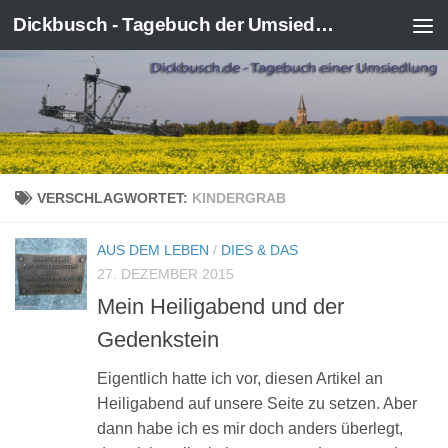
Dickbusch - Tagebuch der Umsiedlung von Kerpen-Manheim
Zum Inhalt springen
VERSCHLAGWORTET:
KINDERGRAB
AUS DEM LEBEN
/
DIES & DAS
27. DEZEMBER 2015
Mein Heiligabend und der
Gedenkstein
Eigentlich hatte ich vor, diesen Artikel an
Heiligabend auf unsere Seite zu setzen. Aber
dann habe ich es mir doch anders überlegt,