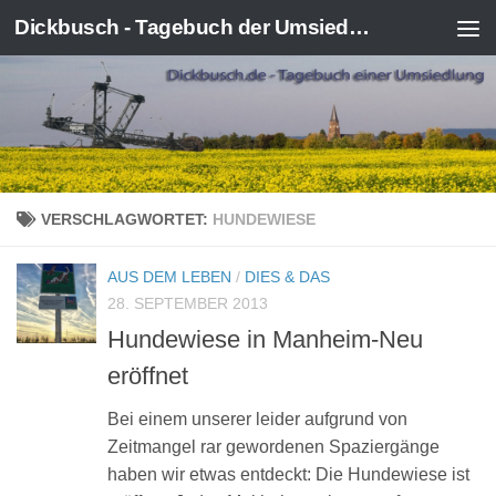
Dickbusch - Tagebuch der Umsiedlung von Kerpen-Manheim
Zum Inhalt springen
VERSCHLAGWORTET:
HUNDEWIESE
AUS DEM LEBEN
/
DIES & DAS
28. SEPTEMBER 2013
Hundewiese in Manheim-Neu
eröffnet
Bei einem unserer leider aufgrund von
Zeitmangel rar gewordenen Spaziergänge
haben wir etwas entdeckt: Die Hundewiese ist