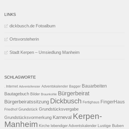
LINKS
dickbusch.de Fotoalbum
Ortsvorsteherin
Stadt Kerpen – Umsiedlung Manheim
SCHLAGWORTE
Bauarbeiten
. Internet
Adventsfenster
Adventskalender
Bagger
Bürgerbeirat
Bautagebuch
Bilder
Braunkohle
Dickbusch
Bürgerbeiratssitzung
FingerHaus
Fertighaus
Grundstücksvergabe
Grundstück
Friedhof
Kerpen-
Karneval
Grundstücksvormerkung
Manheim
Kirche
lebendiger Adventskalender
Lustige Buben