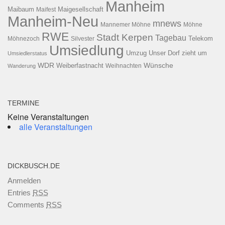
Manheim
Maibaum
Maigesellschaft
Maifest
Manheim-Neu
mnews
Mannemer Möhne
Möhne
RWE
Stadt Kerpen
Tagebau
Telekom
Möhnezoch
Silvester
Umsiedlung
Umzug
Unser Dorf zieht um
Umsiedlerstatus
WDR
Weiberfastnacht
Wünsche
Wanderung
Weihnachten
TERMINE
Keine Veranstaltungen
alle Veranstaltungen
DICKBUSCH.DE
Anmelden
Entries
RSS
Comments
RSS