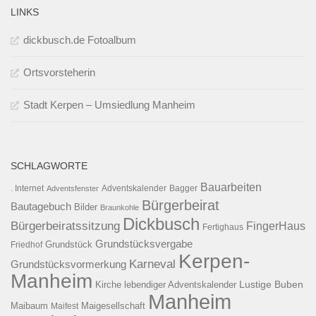
LINKS
dickbusch.de Fotoalbum
Ortsvorsteherin
Stadt Kerpen – Umsiedlung Manheim
SCHLAGWORTE
Bauarbeiten
. Internet
Adventsfenster
Adventskalender
Bagger
Bürgerbeirat
Bautagebuch
Bilder
Braunkohle
Dickbusch
Bürgerbeiratssitzung
FingerHaus
Fertighaus
Grundstücksvergabe
Grundstück
Friedhof
Kerpen-
Karneval
Grundstücksvormerkung
Manheim
Kirche
lebendiger Adventskalender
Lustige Buben
Manheim
Maibaum
Maigesellschaft
Maifest