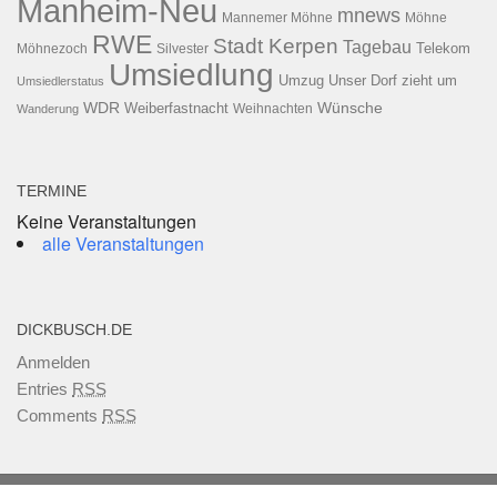
Manheim-Neu
mnews
Mannemer Möhne
Möhne
RWE
Stadt Kerpen
Tagebau
Telekom
Möhnezoch
Silvester
Umsiedlung
Umzug
Unser Dorf zieht um
Umsiedlerstatus
WDR
Weiberfastnacht
Wünsche
Wanderung
Weihnachten
TERMINE
Keine Veranstaltungen
alle Veranstaltungen
DICKBUSCH.DE
Anmelden
Entries
RSS
Comments
RSS