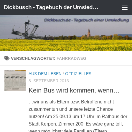
Dickbusch - Tagebuch der Umsiedlung von Kerpen-Manheim
Zum Inhalt springen
VERSCHLAGWORTET:
FAHRRADWEG
AUS DEM LEBEN
/
OFFIZIELLES
8. SEPTEMBER 2013
Kein Bus wird kommen, wenn…
…wir uns als Eltern bzw. Betroffene nicht
zusammentun und unsere letzte Chance
nutzen! Am 25.09.13 um 17 Uhr im Rathaus der
Stadt Kerpen, Zimmer 200. Es wäre ganz toll,
wenn möglichst viele Familien (Eltern,