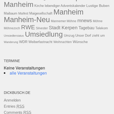
Manheim
Kirche
lebendiger Adventskalender
Lustige Buben
Manheim
Maibaum
Maigesellschaft
Maifest
Manheim-Neu
mnews
Mannemer Möhne
Möhne
RWE
Stadt Kerpen
Tagebau
Telekom
Möhnezoch
Silvester
Umsiedlung
Umzug
Unser Dorf zieht um
Umsiedlerstatus
WDR
Weiberfastnacht
Wünsche
Wanderung
Weihnachten
TERMINE
Keine Veranstaltungen
alle Veranstaltungen
DICKBUSCH.DE
Anmelden
Entries
RSS
Comments
RSS