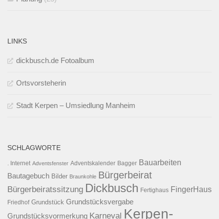
LINKS
dickbusch.de Fotoalbum
Ortsvorsteherin
Stadt Kerpen – Umsiedlung Manheim
SCHLAGWORTE
Bauarbeiten
. Internet
Adventsfenster
Adventskalender
Bagger
Bürgerbeirat
Bautagebuch
Bilder
Braunkohle
Dickbusch
Bürgerbeiratssitzung
FingerHaus
Fertighaus
Grundstücksvergabe
Grundstück
Friedhof
Kerpen-
Karneval
Grundstücksvormerkung