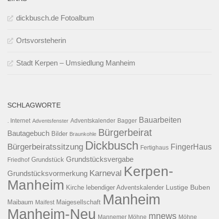
dickbusch.de Fotoalbum
Ortsvorsteherin
Stadt Kerpen – Umsiedlung Manheim
SCHLAGWORTE
Bauarbeiten
. Internet
Adventsfenster
Adventskalender
Bagger
Bürgerbeirat
Bautagebuch
Bilder
Braunkohle
Dickbusch
Bürgerbeiratssitzung
FingerHaus
Fertighaus
Grundstücksvergabe
Grundstück
Friedhof
Kerpen-
Karneval
Grundstücksvormerkung
Manheim
Kirche
lebendiger Adventskalender
Lustige Buben
Manheim
Maibaum
Maigesellschaft
Maifest
Manheim-Neu
mnews
Mannemer Möhne
Möhne