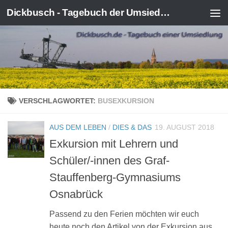
Dickbusch - Tagebuch der Umsiedlung von Kerpen-Manheim
Zum Inhalt springen
VERSCHLAGWORTET:
BUSEXKURSION
AUS DEM LEBEN
/
DIES & DAS
19. AUGUST 2018
Exkursion mit Lehrern und
Schüler/-innen des Graf-
Stauffenberg-Gymnasiums
Osnabrück
Passend zu den Ferien möchten wir euch
heute noch den Artikel von der Exkursion aus