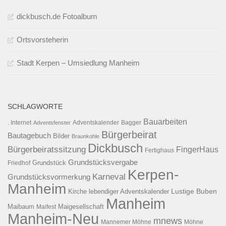
dickbusch.de Fotoalbum
Ortsvorsteherin
Stadt Kerpen – Umsiedlung Manheim
SCHLAGWORTE
Bauarbeiten
. Internet
Adventsfenster
Adventskalender
Bagger
Bürgerbeirat
Bautagebuch
Bilder
Braunkohle
Dickbusch
Bürgerbeiratssitzung
FingerHaus
Fertighaus
Grundstücksvergabe
Grundstück
Friedhof
Kerpen-
Karneval
Grundstücksvormerkung
Manheim
Kirche
lebendiger Adventskalender
Lustige Buben
Manheim
Maibaum
Maigesellschaft
Maifest
Manheim-Neu
mnews
Mannemer Möhne
Möhne