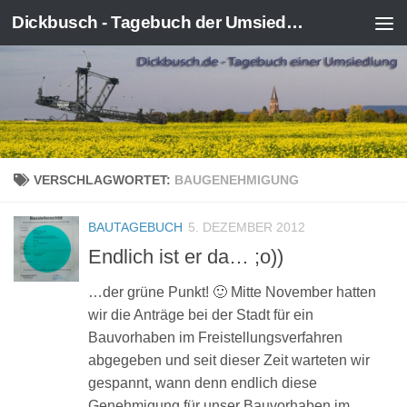
Dickbusch - Tagebuch der Umsiedlung von Kerpen-Manheim
Zum Inhalt springen
VERSCHLAGWORTET:
BAUGENEHMIGUNG
BAUTAGEBUCH
5. DEZEMBER 2012
Endlich ist er da… ;o))
…der grüne Punkt! 🙂 Mitte November hatten
wir die Anträge bei der Stadt für ein
Bauvorhaben im Freistellungsverfahren
abgegeben und seit dieser Zeit warteten wir
gespannt, wann denn endlich diese
Genehmigung für unser Bauvorhaben im