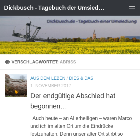
Dickbusch - Tagebuch der Umsiedlung von Kerpen-Manheim
Zum Inhalt springen
VERSCHLAGWORTET:
ABRISS
AUS DEM LEBEN
/
DIES & DAS
1. NOVEMBER 2017
Der endgültige Abschied hat
begonnen…
Auch heute – an Allerheiligen – waren Marco
und ich im alten Ort um die Eindrücke
festzuhalten. Denn unser alter Ort stirbt so