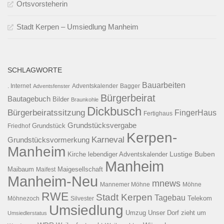
Ortsvorsteherin
Stadt Kerpen – Umsiedlung Manheim
SCHLAGWORTE
Bauarbeiten
. Internet
Adventsfenster
Adventskalender
Bagger
Bürgerbeirat
Bautagebuch
Bilder
Braunkohle
Dickbusch
Bürgerbeiratssitzung
FingerHaus
Fertighaus
Grundstücksvergabe
Grundstück
Friedhof
Kerpen-
Karneval
Grundstücksvormerkung
Manheim
Kirche
lebendiger Adventskalender
Lustige Buben
Manheim
Maibaum
Maigesellschaft
Maifest
Manheim-Neu
mnews
Mannemer Möhne
Möhne
RWE
Stadt Kerpen
Tagebau
Telekom
Möhnezoch
Silvester
Umsiedlung
Umzug
Unser Dorf zieht um
Umsiedlerstatus