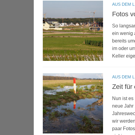
AUS DEM 
Fotos v
So langsa
ein wenig 
bereits um
im oder u
Keller eig
AUS DEM 
Zeit für
Nun ist es
neue Jahr 
Jahreswec
wir werde
paar Fotos