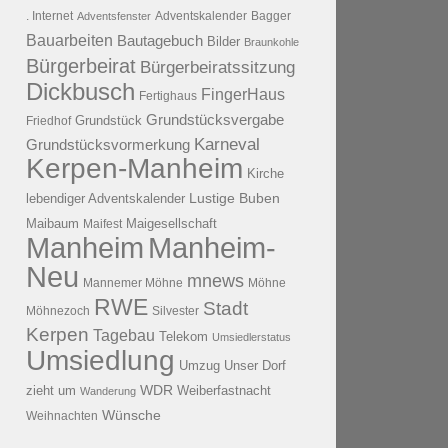
. Internet
Adventsfenster
Adventskalender
Bagger
Bauarbeiten
Bautagebuch
Bilder
Braunkohle
Bürgerbeirat
Bürgerbeiratssitzung
Dickbusch
FingerHaus
Fertighaus
Grundstücksvergabe
Grundstück
Friedhof
Karneval
Grundstücksvormerkung
Kerpen-Manheim
Kirche
lebendiger Adventskalender
Lustige Buben
Maibaum
Maigesellschaft
Maifest
Manheim
Manheim-
Neu
mnews
Mannemer Möhne
Möhne
RWE
Stadt
Möhnezoch
Silvester
Kerpen
Tagebau
Telekom
Umsiedlerstatus
Umsiedlung
Umzug
Unser Dorf
WDR
zieht um
Weiberfastnacht
Wanderung
Wünsche
Weihnachten