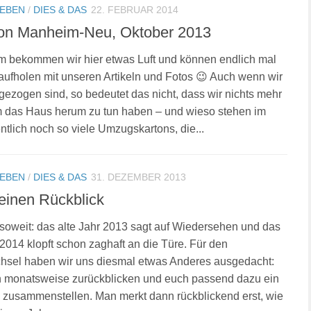
LEBEN
/
DIES & DAS
22. FEBRUAR 2014
on Manheim-Neu, Oktober 2013
m bekommen wir hier etwas Luft und können endlich mal
aufholen mit unseren Artikeln und Fotos 😉 Auch wenn wir
gezogen sind, so bedeutet das nicht, dass wir nichts mehr
m das Haus herum zu tun haben – und wieso stehen im
entlich noch so viele Umzugskartons, die...
LEBEN
/
DIES & DAS
31. DEZEMBER 2013
 einen Rückblick
 soweit: das alte Jahr 2013 sagt auf Wiedersehen und das
2014 klopft schon zaghaft an die Türe. Für den
hsel haben wir uns diesmal etwas Anderes ausgedacht:
n monatsweise zurückblicken und euch passend dazu ein
 zusammenstellen. Man merkt dann rückblickend erst, wie