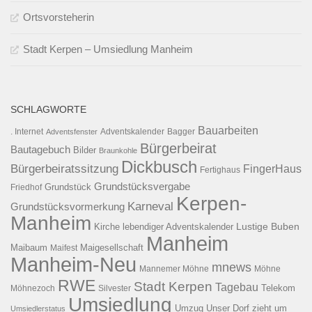
Ortsvorsteherin
Stadt Kerpen – Umsiedlung Manheim
SCHLAGWORTE
Bauarbeiten
. Internet
Adventsfenster
Adventskalender
Bagger
Bürgerbeirat
Bautagebuch
Bilder
Braunkohle
Dickbusch
Bürgerbeiratssitzung
FingerHaus
Fertighaus
Grundstücksvergabe
Grundstück
Friedhof
Kerpen-
Karneval
Grundstücksvormerkung
Manheim
Kirche
lebendiger Adventskalender
Lustige Buben
Manheim
Maibaum
Maigesellschaft
Maifest
Manheim-Neu
mnews
Mannemer Möhne
Möhne
RWE
Stadt Kerpen
Tagebau
Telekom
Möhnezoch
Silvester
Umsiedlung
Umzug
Unser Dorf zieht um
Umsiedlerstatus