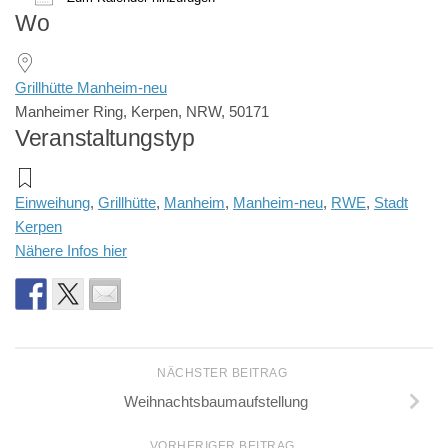
Wo
ICS herunterladen
Google Kalender
iCalendar
Office 365
Outlook Live
Grillhütte Manheim-neu
Manheimer Ring, Kerpen, NRW, 50171
Veranstaltungstyp
Einweihung
,
Grillhütte
,
Manheim
,
Manheim-neu
,
RWE
,
Stadt
Kerpen
Nähere Infos hier
NÄCHSTER BEITRAG
Weihnachtsbaumaufstellung
VORHERIGER BEITRAG