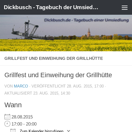
Dickbusch - Tagebuch der Umsiedlung von Kerpen-Manheim
Zum Inhalt springen
GRILLFEST UND EINWEIHUNG DER GRILLHÜTTE
Grillfest und Einweihung der Grillhütte
VON
MARCO
· VERÖFFENTLICHT
28. AUG. 2015, 17:00
·
AKTUALISIERT
23. AUG. 2015, 14:30
Wann
28.08.2015
17:00 - 20:00
Zum Kalender hinzufügen