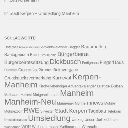
Ortsvorsteherin
Stadt Kerpen – Umsiedlung Manheim
SCHLAGWORTE
Bauarbeiten
. Internet
Adventsfenster
Adventskalender
Bagger
Bürgerbeirat
Bautagebuch
Bilder
Braunkohle
Dickbusch
Bürgerbeiratssitzung
FingerHaus
Fertighaus
Grundstücksvergabe
Grundstück
Friedhof
Kerpen-
Karneval
Grundstücksvormerkung
Manheim
Kirche
lebendiger Adventskalender
Lustige Buben
Manheim
Maibaum
Maigesellschaft
Maifest
Manheim-Neu
mnews
Mannemer Möhne
Möhne
RWE
Stadt Kerpen
Tagebau
Telekom
Möhnezoch
Silvester
Umsiedlung
Umzug
Unser Dorf zieht um
Umsiedlerstatus
WDR
Weiberfastnacht
Wünsche
Wanderung
Weihnachten