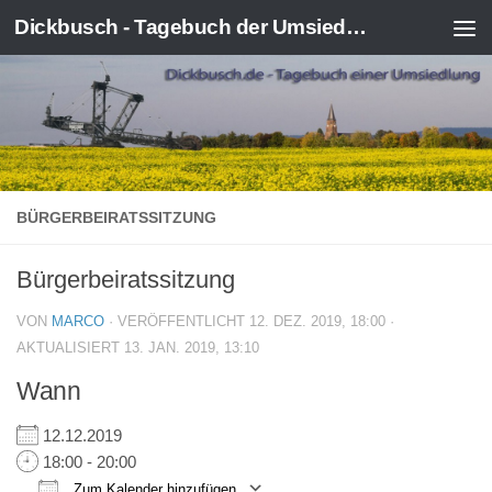
Dickbusch - Tagebuch der Umsiedlung von Kerpen-Manheim
Zum Inhalt springen
BÜRGERBEIRATSSITZUNG
Bürgerbeiratssitzung
VON
MARCO
· VERÖFFENTLICHT
12. DEZ. 2019, 18:00
·
AKTUALISIERT
13. JAN. 2019, 13:10
Wann
12.12.2019
18:00 - 20:00
Zum Kalender hinzufügen