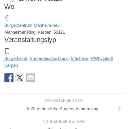
Wo
ICS herunterladen
Google Kalender
iCalendar
Office 365
Outlook Live
Bürgerzentrum Manheim-neu
Manheimer Ring, Kerpen, 50171
Veranstaltungstyp
Bürgerbeirat
,
Bürgerbeiratssitzung
,
Manheim
,
RWE
,
Stadt
Kerpen
NÄCHSTER BEITRAG
Außerordentliche Bürgerversammlung
VORHERIGER BEITRAG