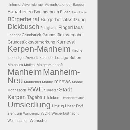
. Internet
Adventsfenster
Adventskalender
Bagger
Bauarbeiten
Bautagebuch
Bilder
Braunkohle
Bürgerbeirat
Bürgerbeiratssitzung
Dickbusch
FingerHaus
Fertighaus
Grundstücksvergabe
Grundstück
Friedhof
Karneval
Grundstücksvormerkung
Kerpen-Manheim
Kirche
lebendiger Adventskalender
Lustige Buben
Maibaum
Maigesellschaft
Maifest
Manheim
Manheim-
Neu
mnews
Mannemer Möhne
Möhne
RWE
Stadt
Möhnezoch
Silvester
Kerpen
Tagebau
Telekom
Umsiedlerstatus
Umsiedlung
Umzug
Unser Dorf
WDR
zieht um
Weiberfastnacht
Wanderung
Wünsche
Weihnachten