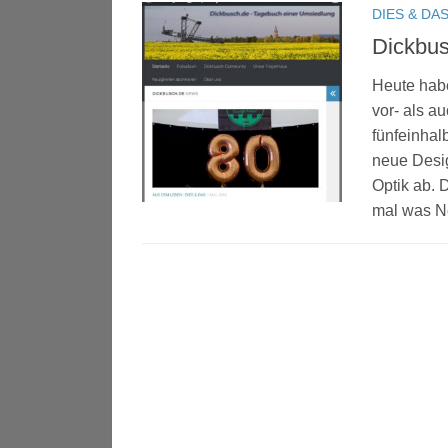
DIES & DA
Dickbus
Heute habe
vor- als a
fünfeinhal
neue Desig
Optik ab. 
mal was N