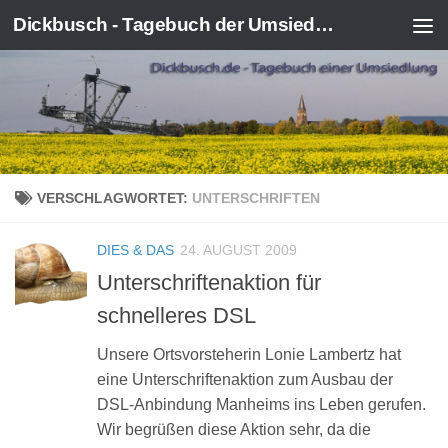
Dickbusch - Tagebuch der Umsiedlung von Kerpen-Manheim
Zum Inhalt springen
VERSCHLAGWORTET:
UNTERSCHRIFTEN
DIES & DAS
24. AUGUST 2009
Unterschriftenaktion für
schnelleres DSL
Unsere Ortsvorsteherin Lonie Lambertz hat
eine Unterschriftenaktion zum Ausbau der
DSL-Anbindung Manheims ins Leben gerufen.
Wir begrüßen diese Aktion sehr, da die