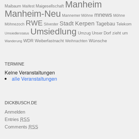
Manheim
Maibaum
Maigesellschaft
Maifest
Manheim-Neu
mnews
Mannemer Möhne
Möhne
RWE
Stadt Kerpen
Tagebau
Telekom
Möhnezoch
Silvester
Umsiedlung
Umzug
Unser Dorf zieht um
Umsiedlerstatus
WDR
Weiberfastnacht
Wünsche
Wanderung
Weihnachten
TERMINE
Keine Veranstaltungen
alle Veranstaltungen
DICKBUSCH.DE
Anmelden
Entries
RSS
Comments
RSS