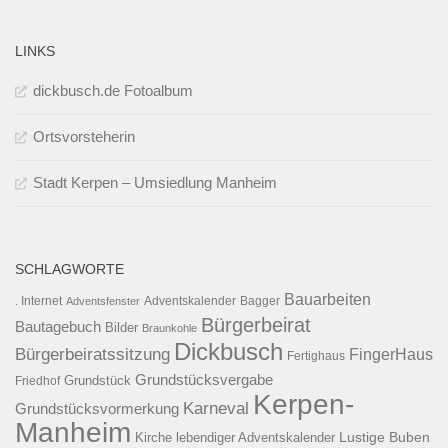
LINKS
dickbusch.de Fotoalbum
Ortsvorsteherin
Stadt Kerpen – Umsiedlung Manheim
SCHLAGWORTE
Bauarbeiten
. Internet
Adventsfenster
Adventskalender
Bagger
Bürgerbeirat
Bautagebuch
Bilder
Braunkohle
Dickbusch
Bürgerbeiratssitzung
FingerHaus
Fertighaus
Grundstücksvergabe
Grundstück
Friedhof
Kerpen-
Karneval
Grundstücksvormerkung
Manheim
Kirche
lebendiger Adventskalender
Lustige Buben