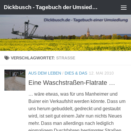
Dickbusch - Tagebuch der Umsiedlung von Kerpen-Manheim
Zum Inhalt springen
VERSCHLAGWORTET:
STRASSE
AUS DEM LEBEN
/
DIES & DAS
12. MAI 2010
Eine Waschstraßen-Flatrate …
… wäre etwas, was für uns Manheimer und
Buirer ein Verkaufshit werden könnte. Dass um
uns herum gebuddelt, gedreckt und gestaubt
wird, ist seit gut einem Jahr nun nichts Neues
mehr. Dass man allerdings nach lediglich
einmaligem Durchfahren bestimmter Straßen