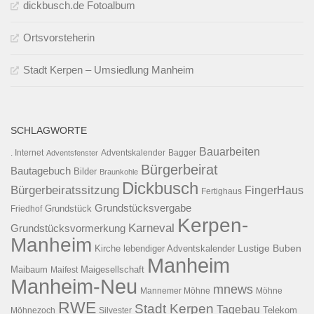
dickbusch.de Fotoalbum
Ortsvorsteherin
Stadt Kerpen – Umsiedlung Manheim
SCHLAGWORTE
Bauarbeiten
. Internet
Adventsfenster
Adventskalender
Bagger
Bürgerbeirat
Bautagebuch
Bilder
Braunkohle
Dickbusch
Bürgerbeiratssitzung
FingerHaus
Fertighaus
Grundstücksvergabe
Grundstück
Friedhof
Kerpen-
Karneval
Grundstücksvormerkung
Manheim
Kirche
lebendiger Adventskalender
Lustige Buben
Manheim
Maibaum
Maigesellschaft
Maifest
Manheim-Neu
mnews
Mannemer Möhne
Möhne
RWE
Stadt Kerpen
Tagebau
Telekom
Möhnezoch
Silvester