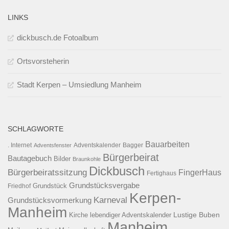
LINKS
dickbusch.de Fotoalbum
Ortsvorsteherin
Stadt Kerpen – Umsiedlung Manheim
SCHLAGWORTE
Bauarbeiten
. Internet
Adventsfenster
Adventskalender
Bagger
Bürgerbeirat
Bautagebuch
Bilder
Braunkohle
Dickbusch
Bürgerbeiratssitzung
FingerHaus
Fertighaus
Grundstücksvergabe
Grundstück
Friedhof
Kerpen-
Karneval
Grundstücksvormerkung
Manheim
Kirche
lebendiger Adventskalender
Lustige Buben
Manheim