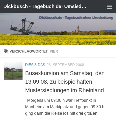
Dickbusch - Tagebuch der Umsiedlung von Kerpen-Manheim
Zum Inhalt springen
VERSCHLAGWORTET:
PIER
DIES & DAS
28. SEPTEMBER 2008
Busexkursion am Samstag, den
13.09.08, zu beispielhaften
Mustersiedlungen im Rheinland
Morgens um 09:00 h war Treffpunkt in
Manheim am Marktplatz und gegen 09:30 h
ging dann die Reise los mit drei großen