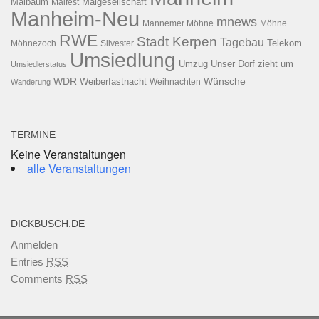
Maibaum
Maigesellschaft
Maifest
Manheim-Neu
mnews
Mannemer Möhne
Möhne
RWE
Stadt Kerpen
Tagebau
Telekom
Möhnezoch
Silvester
Umsiedlung
Umzug
Unser Dorf zieht um
Umsiedlerstatus
WDR
Weiberfastnacht
Wünsche
Wanderung
Weihnachten
TERMINE
Keine Veranstaltungen
alle Veranstaltungen
DICKBUSCH.DE
Anmelden
Entries
RSS
Comments
RSS