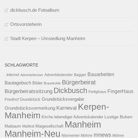
dickbusch.de Fotoalbum
Ortsvorsteherin
Stadt Kerpen – Umsiedlung Manheim
SCHLAGWORTE
Bauarbeiten
. Internet
Adventsfenster
Adventskalender
Bagger
Bürgerbeirat
Bautagebuch
Bilder
Braunkohle
Dickbusch
Bürgerbeiratssitzung
FingerHaus
Fertighaus
Grundstücksvergabe
Grundstück
Friedhof
Kerpen-
Karneval
Grundstücksvormerkung
Manheim
Kirche
lebendiger Adventskalender
Lustige Buben
Manheim
Maibaum
Maigesellschaft
Maifest
Manheim-Neu
mnews
Mannemer Möhne
Möhne