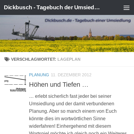
Dickbusch - Tagebuch der Umsiedlung von Kerpen-Manheim
Zum Inhalt springen
VERSCHLAGWORTET:
LAGEPLAN
PLANUNG
11. DEZEMBER 2012
Höhen und Tiefen …
… erlebt sicherlich fast jeder bei seiner
Umsiedlung und der damit verbundenen
Planung. Aber so manch einem von Euch
könnte dies im wortwörtlichen Sinne
widerfahren! Einhergehend mit diesem
Wortspiel möchte ich gleich noch ein Weiteres