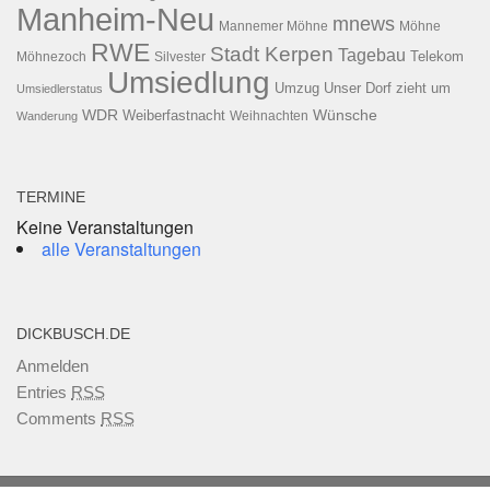
Manheim-Neu
mnews
Mannemer Möhne
Möhne
RWE
Stadt Kerpen
Tagebau
Telekom
Möhnezoch
Silvester
Umsiedlung
Umzug
Unser Dorf zieht um
Umsiedlerstatus
WDR
Weiberfastnacht
Wünsche
Wanderung
Weihnachten
TERMINE
Keine Veranstaltungen
alle Veranstaltungen
DICKBUSCH.DE
Anmelden
Entries
RSS
Comments
RSS