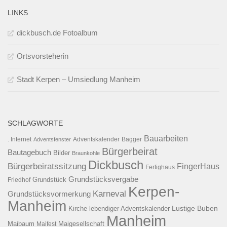
LINKS
dickbusch.de Fotoalbum
Ortsvorsteherin
Stadt Kerpen – Umsiedlung Manheim
SCHLAGWORTE
Bauarbeiten
. Internet
Adventsfenster
Adventskalender
Bagger
Bürgerbeirat
Bautagebuch
Bilder
Braunkohle
Dickbusch
Bürgerbeiratssitzung
FingerHaus
Fertighaus
Grundstücksvergabe
Grundstück
Friedhof
Kerpen-
Karneval
Grundstücksvormerkung
Manheim
Kirche
lebendiger Adventskalender
Lustige Buben
Manheim
Maibaum
Maigesellschaft
Maifest