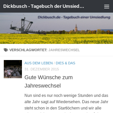
Dickbusch - Tagebuch der Umsiedlung von Kerpen-Manheim
Zum Inhalt springen
VERSCHLAGWORTET:
JAHRESWECHSEL
AUS DEM LEBEN
/
DIES & DAS
31. DEZEMBER 2015
Gute Wünsche zum
Jahreswechsel
Nun sind es nur noch wenige Stunden und das
alte Jahr sagt auf Wiedersehen. Das neue Jahr
steht schon in den Startlöchern und wir alle