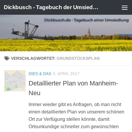
Dickbusch - Tagebuch der Umsiedlung von Kerpen-Manheim
Zum Inhalt springen
VERSCHLAGWORTET:
GRUNDSTÜCKSPLAN
DIES & DAS
5. APRIL 2017
Detaillierter Plan von Manheim-
Neu
Immer wieder gibt es Anfragen, ob man nicht
einen detaillierten Plan von unserem schönen
Ort zur Verfügung stellen könnte, damit
Ortsunkundige schneller zum gewünschten