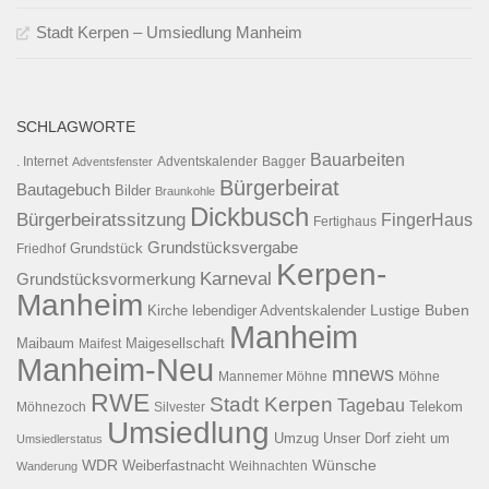
Stadt Kerpen – Umsiedlung Manheim
SCHLAGWORTE
Bauarbeiten
. Internet
Adventsfenster
Adventskalender
Bagger
Bürgerbeirat
Bautagebuch
Bilder
Braunkohle
Dickbusch
Bürgerbeiratssitzung
FingerHaus
Fertighaus
Grundstücksvergabe
Grundstück
Friedhof
Kerpen-
Karneval
Grundstücksvormerkung
Manheim
Kirche
lebendiger Adventskalender
Lustige Buben
Manheim
Maibaum
Maigesellschaft
Maifest
Manheim-Neu
mnews
Mannemer Möhne
Möhne
RWE
Stadt Kerpen
Tagebau
Telekom
Möhnezoch
Silvester
Umsiedlung
Umzug
Unser Dorf zieht um
Umsiedlerstatus
WDR
Weiberfastnacht
Wünsche
Wanderung
Weihnachten