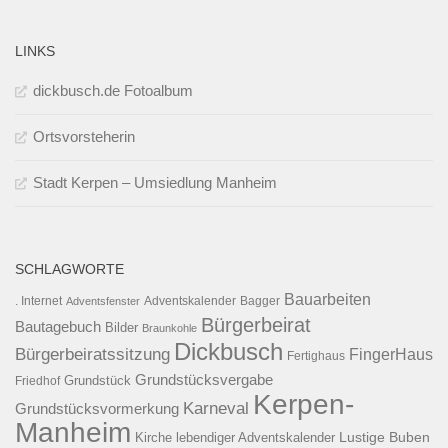
LINKS
dickbusch.de Fotoalbum
Ortsvorsteherin
Stadt Kerpen – Umsiedlung Manheim
SCHLAGWORTE
Bauarbeiten
. Internet
Adventsfenster
Adventskalender
Bagger
Bürgerbeirat
Bautagebuch
Bilder
Braunkohle
Dickbusch
Bürgerbeiratssitzung
FingerHaus
Fertighaus
Grundstücksvergabe
Grundstück
Friedhof
Kerpen-
Karneval
Grundstücksvormerkung
Manheim
Kirche
lebendiger Adventskalender
Lustige Buben