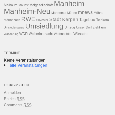
Manheim
Maibaum
Maigesellschaft
Maifest
Manheim-Neu
mnews
Mannemer Möhne
Möhne
RWE
Stadt Kerpen
Tagebau
Telekom
Möhnezoch
Silvester
Umsiedlung
Umzug
Unser Dorf zieht um
Umsiedlerstatus
WDR
Weiberfastnacht
Wünsche
Wanderung
Weihnachten
TERMINE
Keine Veranstaltungen
alle Veranstaltungen
DICKBUSCH.DE
Anmelden
Entries
RSS
Comments
RSS