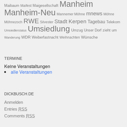
Manheim
Maibaum
Maigesellschaft
Maifest
Manheim-Neu
mnews
Mannemer Möhne
Möhne
RWE
Stadt Kerpen
Tagebau
Telekom
Möhnezoch
Silvester
Umsiedlung
Umzug
Unser Dorf zieht um
Umsiedlerstatus
WDR
Weiberfastnacht
Wünsche
Wanderung
Weihnachten
TERMINE
Keine Veranstaltungen
alle Veranstaltungen
DICKBUSCH.DE
Anmelden
Entries
RSS
Comments
RSS