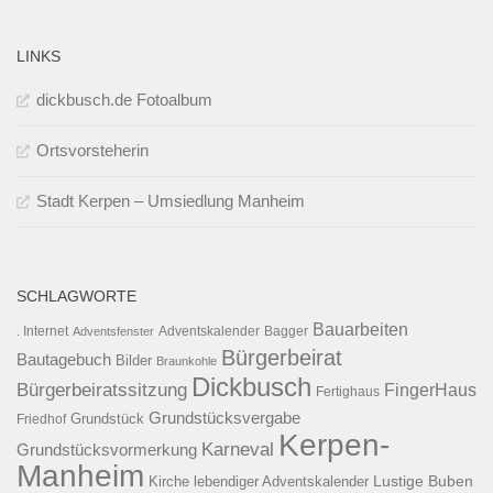
LINKS
dickbusch.de Fotoalbum
Ortsvorsteherin
Stadt Kerpen – Umsiedlung Manheim
SCHLAGWORTE
Bauarbeiten
. Internet
Adventsfenster
Adventskalender
Bagger
Bürgerbeirat
Bautagebuch
Bilder
Braunkohle
Dickbusch
Bürgerbeiratssitzung
FingerHaus
Fertighaus
Grundstücksvergabe
Grundstück
Friedhof
Kerpen-
Karneval
Grundstücksvormerkung
Manheim
Kirche
lebendiger Adventskalender
Lustige Buben