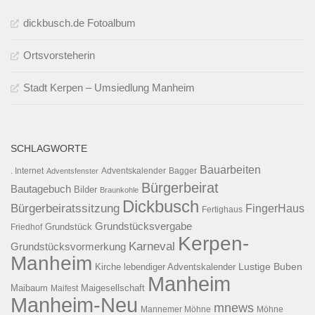
dickbusch.de Fotoalbum
Ortsvorsteherin
Stadt Kerpen – Umsiedlung Manheim
SCHLAGWORTE
Bauarbeiten
. Internet
Adventsfenster
Adventskalender
Bagger
Bürgerbeirat
Bautagebuch
Bilder
Braunkohle
Dickbusch
Bürgerbeiratssitzung
FingerHaus
Fertighaus
Grundstücksvergabe
Grundstück
Friedhof
Kerpen-
Karneval
Grundstücksvormerkung
Manheim
Kirche
lebendiger Adventskalender
Lustige Buben
Manheim
Maibaum
Maigesellschaft
Maifest
Manheim-Neu
mnews
Mannemer Möhne
Möhne