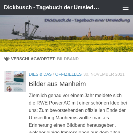
Dickbusch - Tagebuch der Umsiedlung von Kerpen-Manheim
Zum Inhalt springen
VERSCHLAGWORTET:
BILDBAND
DIES & DAS
/
OFFIZIELLES
30. NOVEMBER 2021
Bilder aus Manheim
Ziemlich genau vor einem Jahr meldete sich
die RWE Power AG mit einer schönen Idee bei
uns: Zum bevorstehenden offiziellen Ende der
Umsiedlung Manheims wollte man als
Erinnerung einen Bildband herausgeben,
welcher einige Impressionen aus dem alten