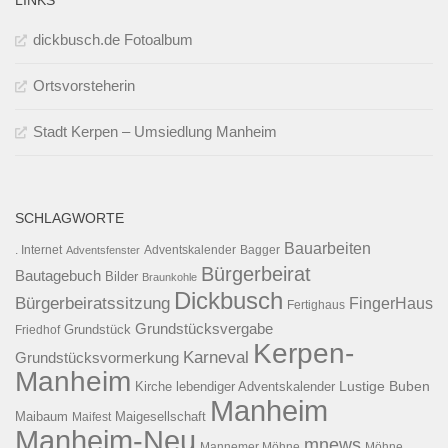
LINKS
dickbusch.de Fotoalbum
Ortsvorsteherin
Stadt Kerpen – Umsiedlung Manheim
SCHLAGWORTE
Bauarbeiten
. Internet
Adventsfenster
Adventskalender
Bagger
Bürgerbeirat
Bautagebuch
Bilder
Braunkohle
Dickbusch
Bürgerbeiratssitzung
FingerHaus
Fertighaus
Grundstücksvergabe
Grundstück
Friedhof
Kerpen-
Karneval
Grundstücksvormerkung
Manheim
Kirche
lebendiger Adventskalender
Lustige Buben
Manheim
Maibaum
Maigesellschaft
Maifest
Manheim-Neu
mnews
Mannemer Möhne
Möhne