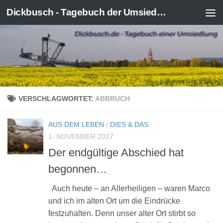
Dickbusch - Tagebuch der Umsiedlung von Kerpen-Manheim
Zum Inhalt springen
VERSCHLAGWORTET:
ABBRUCH
AUS DEM LEBEN
/
DIES & DAS
1. NOVEMBER 2017
Der endgültige Abschied hat
begonnen…
Auch heute – an Allerheiligen – waren Marco
und ich im alten Ort um die Eindrücke
festzuhalten. Denn unser alter Ort stirbt so