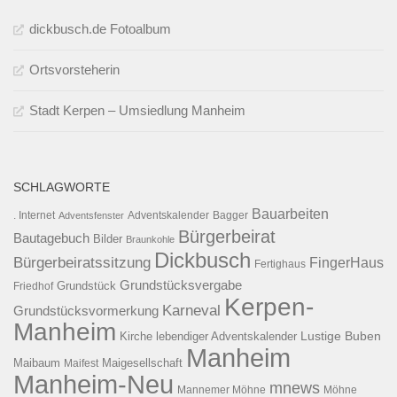
dickbusch.de Fotoalbum
Ortsvorsteherin
Stadt Kerpen – Umsiedlung Manheim
SCHLAGWORTE
Bauarbeiten
. Internet
Adventsfenster
Adventskalender
Bagger
Bürgerbeirat
Bautagebuch
Bilder
Braunkohle
Dickbusch
Bürgerbeiratssitzung
FingerHaus
Fertighaus
Grundstücksvergabe
Grundstück
Friedhof
Kerpen-
Karneval
Grundstücksvormerkung
Manheim
Kirche
lebendiger Adventskalender
Lustige Buben
Manheim
Maibaum
Maigesellschaft
Maifest
Manheim-Neu
mnews
Mannemer Möhne
Möhne