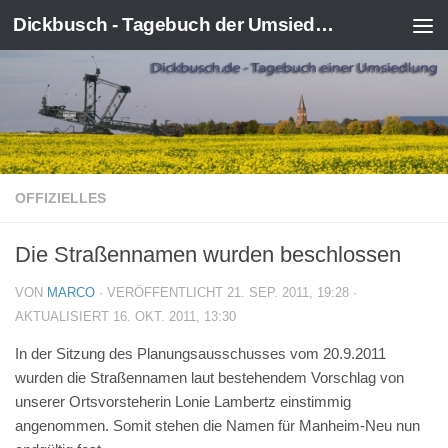
Dickbusch - Tagebuch der Umsiedlung von Kerpen-Manheim
Zum Inhalt springen
OFFIZIELLES
Die Straßennamen wurden beschlossen
VON
MARCO
· VERÖFFENTLICHT
21. SEP. 2011, 19:28
·
AKTUALISIERT
16. OKT. 2011, 13:30
In der Sitzung des Planungsausschusses vom 20.9.2011
wurden die Straßennamen laut bestehendem Vorschlag von
unserer Ortsvorsteherin Lonie Lambertz einstimmig
angenommen. Somit stehen die Namen für Manheim-Neu nun