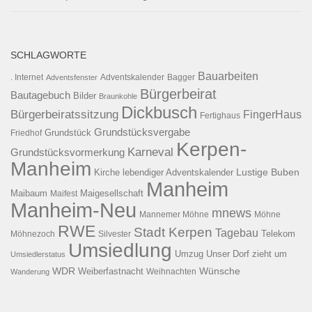
SCHLAGWORTE
Bauarbeiten
. Internet
Adventsfenster
Adventskalender
Bagger
Bürgerbeirat
Bautagebuch
Bilder
Braunkohle
Dickbusch
Bürgerbeiratssitzung
FingerHaus
Fertighaus
Grundstücksvergabe
Grundstück
Friedhof
Kerpen-
Karneval
Grundstücksvormerkung
Manheim
Kirche
lebendiger Adventskalender
Lustige Buben
Manheim
Maibaum
Maigesellschaft
Maifest
Manheim-Neu
mnews
Mannemer Möhne
Möhne
RWE
Stadt Kerpen
Tagebau
Telekom
Möhnezoch
Silvester
Umsiedlung
Umzug
Unser Dorf zieht um
Umsiedlerstatus
WDR
Weiberfastnacht
Wünsche
Wanderung
Weihnachten