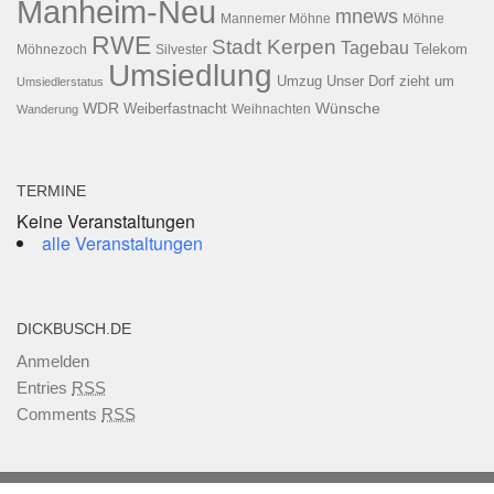
Manheim-Neu
mnews
Mannemer Möhne
Möhne
RWE
Stadt Kerpen
Tagebau
Telekom
Möhnezoch
Silvester
Umsiedlung
Umzug
Unser Dorf zieht um
Umsiedlerstatus
WDR
Weiberfastnacht
Wünsche
Wanderung
Weihnachten
TERMINE
Keine Veranstaltungen
alle Veranstaltungen
DICKBUSCH.DE
Anmelden
Entries
RSS
Comments
RSS