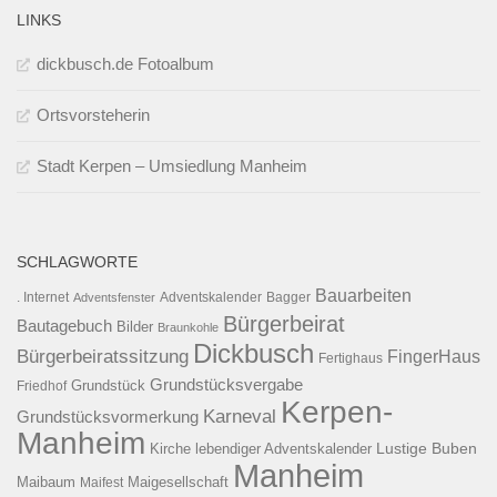
LINKS
dickbusch.de Fotoalbum
Ortsvorsteherin
Stadt Kerpen – Umsiedlung Manheim
SCHLAGWORTE
Bauarbeiten
. Internet
Adventsfenster
Adventskalender
Bagger
Bürgerbeirat
Bautagebuch
Bilder
Braunkohle
Dickbusch
Bürgerbeiratssitzung
FingerHaus
Fertighaus
Grundstücksvergabe
Grundstück
Friedhof
Kerpen-
Karneval
Grundstücksvormerkung
Manheim
Kirche
lebendiger Adventskalender
Lustige Buben
Manheim
Maibaum
Maigesellschaft
Maifest