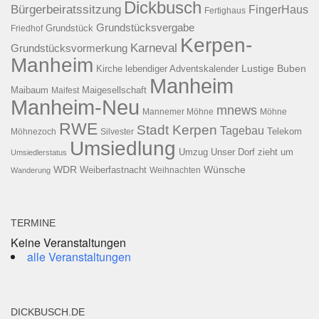
Dickbusch
Bürgerbeiratssitzung
FingerHaus
Fertighaus
Grundstücksvergabe
Grundstück
Friedhof
Kerpen-
Karneval
Grundstücksvormerkung
Manheim
Kirche
lebendiger Adventskalender
Lustige Buben
Manheim
Maibaum
Maigesellschaft
Maifest
Manheim-Neu
mnews
Mannemer Möhne
Möhne
RWE
Stadt Kerpen
Tagebau
Telekom
Möhnezoch
Silvester
Umsiedlung
Umzug
Unser Dorf zieht um
Umsiedlerstatus
WDR
Weiberfastnacht
Wünsche
Wanderung
Weihnachten
TERMINE
Keine Veranstaltungen
alle Veranstaltungen
DICKBUSCH.DE