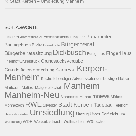
Stadt Kerpen – Umsiedlung Manheim
SCHLAGWORTE
Bauarbeiten
. Internet
Adventsfenster
Adventskalender
Bagger
Bürgerbeirat
Bautagebuch
Bilder
Braunkohle
Dickbusch
Bürgerbeiratssitzung
FingerHaus
Fertighaus
Grundstücksvergabe
Grundstück
Friedhof
Kerpen-
Karneval
Grundstücksvormerkung
Manheim
Kirche
lebendiger Adventskalender
Lustige Buben
Manheim
Maibaum
Maigesellschaft
Maifest
Manheim-Neu
mnews
Mannemer Möhne
Möhne
RWE
Stadt Kerpen
Tagebau
Telekom
Möhnezoch
Silvester
Umsiedlung
Umzug
Unser Dorf zieht um
Umsiedlerstatus
WDR
Weiberfastnacht
Wünsche
Wanderung
Weihnachten