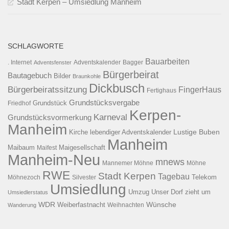
Stadt Kerpen – Umsiedlung Manheim
SCHLAGWORTE
Bauarbeiten
. Internet
Adventsfenster
Adventskalender
Bagger
Bürgerbeirat
Bautagebuch
Bilder
Braunkohle
Dickbusch
Bürgerbeiratssitzung
FingerHaus
Fertighaus
Grundstücksvergabe
Grundstück
Friedhof
Kerpen-
Karneval
Grundstücksvormerkung
Manheim
Kirche
lebendiger Adventskalender
Lustige Buben
Manheim
Maibaum
Maigesellschaft
Maifest
Manheim-Neu
mnews
Mannemer Möhne
Möhne
RWE
Stadt Kerpen
Tagebau
Telekom
Möhnezoch
Silvester
Umsiedlung
Umzug
Unser Dorf zieht um
Umsiedlerstatus
WDR
Weiberfastnacht
Wünsche
Wanderung
Weihnachten