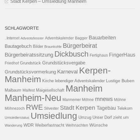
Stadt Kerpen – Umsiedlung Manheim
SCHLAGWORTE
Bauarbeiten
. Internet
Adventsfenster
Adventskalender
Bagger
Bürgerbeirat
Bautagebuch
Bilder
Braunkohle
Dickbusch
Bürgerbeiratssitzung
FingerHaus
Fertighaus
Grundstücksvergabe
Grundstück
Friedhof
Kerpen-
Karneval
Grundstücksvormerkung
Manheim
Kirche
lebendiger Adventskalender
Lustige Buben
Manheim
Maibaum
Maigesellschaft
Maifest
Manheim-Neu
mnews
Mannemer Möhne
Möhne
RWE
Stadt Kerpen
Tagebau
Telekom
Möhnezoch
Silvester
Umsiedlung
Umzug
Unser Dorf zieht um
Umsiedlerstatus
WDR
Weiberfastnacht
Wünsche
Wanderung
Weihnachten