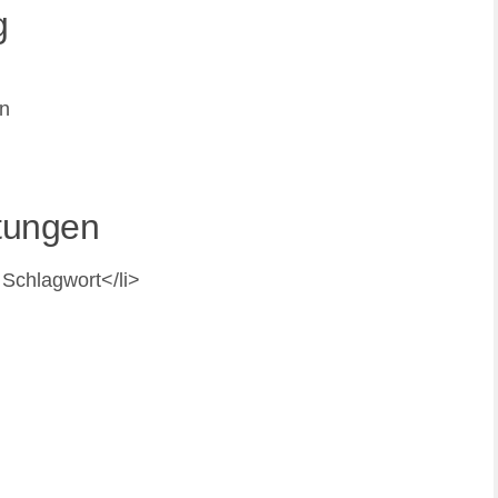
g
en
tungen
 Schlagwort</li>