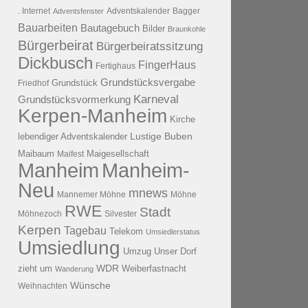
. Internet
Adventsfenster
Adventskalender
Bagger
Bauarbeiten
Bautagebuch
Bilder
Braunkohle
Bürgerbeirat
Bürgerbeiratssitzung
Dickbusch
FingerHaus
Fertighaus
Grundstücksvergabe
Grundstück
Friedhof
Karneval
Grundstücksvormerkung
Kerpen-Manheim
Kirche
lebendiger Adventskalender
Lustige Buben
Maibaum
Maigesellschaft
Maifest
Manheim
Manheim-
Neu
mnews
Mannemer Möhne
Möhne
RWE
Stadt
Möhnezoch
Silvester
Kerpen
Tagebau
Telekom
Umsiedlerstatus
Umsiedlung
Umzug
Unser Dorf
WDR
zieht um
Weiberfastnacht
Wanderung
Wünsche
Weihnachten