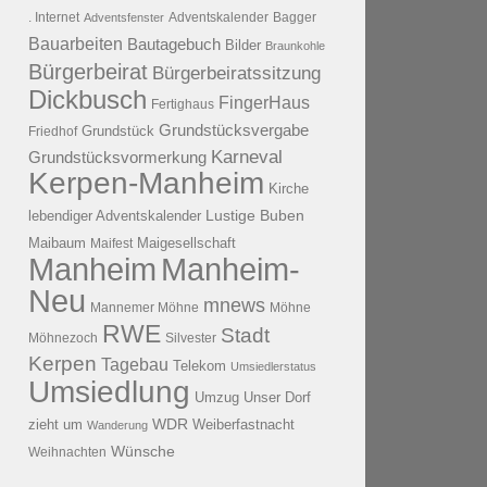
. Internet
Adventsfenster
Adventskalender
Bagger
Bauarbeiten
Bautagebuch
Bilder
Braunkohle
Bürgerbeirat
Bürgerbeiratssitzung
Dickbusch
FingerHaus
Fertighaus
Grundstücksvergabe
Grundstück
Friedhof
Karneval
Grundstücksvormerkung
Kerpen-Manheim
Kirche
lebendiger Adventskalender
Lustige Buben
Maibaum
Maigesellschaft
Maifest
Manheim
Manheim-
Neu
mnews
Mannemer Möhne
Möhne
RWE
Stadt
Möhnezoch
Silvester
Kerpen
Tagebau
Telekom
Umsiedlerstatus
Umsiedlung
Umzug
Unser Dorf
WDR
zieht um
Weiberfastnacht
Wanderung
Wünsche
Weihnachten