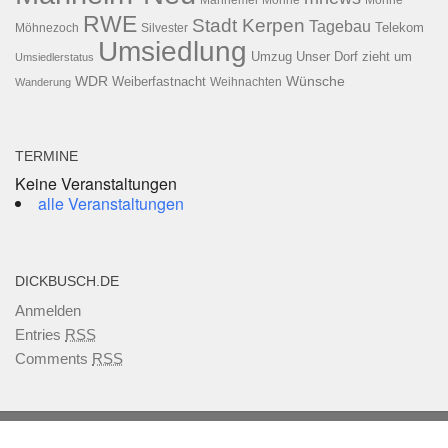
Mannemer Möhne
Möhne
RWE
Stadt Kerpen
Tagebau
Telekom
Möhnezoch
Silvester
Umsiedlung
Umzug
Unser Dorf zieht um
Umsiedlerstatus
WDR
Weiberfastnacht
Wünsche
Wanderung
Weihnachten
TERMINE
Keine Veranstaltungen
alle Veranstaltungen
DICKBUSCH.DE
Anmelden
Entries
RSS
Comments
RSS