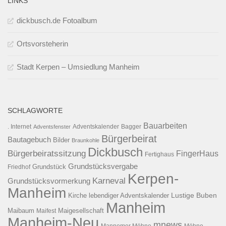
LINKS
dickbusch.de Fotoalbum
Ortsvorsteherin
Stadt Kerpen – Umsiedlung Manheim
SCHLAGWORTE
Bauarbeiten
. Internet
Adventsfenster
Adventskalender
Bagger
Bürgerbeirat
Bautagebuch
Bilder
Braunkohle
Dickbusch
Bürgerbeiratssitzung
FingerHaus
Fertighaus
Grundstücksvergabe
Grundstück
Friedhof
Kerpen-
Karneval
Grundstücksvormerkung
Manheim
Kirche
lebendiger Adventskalender
Lustige Buben
Manheim
Maibaum
Maigesellschaft
Maifest
Manheim-Neu
mnews