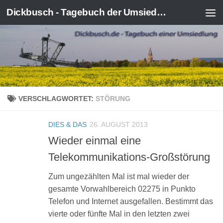
Dickbusch - Tagebuch der Umsiedlung von Kerpen-Manheim
Zum Inhalt springen
VERSCHLAGWORTET:
STÖRUNG
DIES & DAS
26. AUGUST 2013
Wieder einmal eine
Telekommunikations-Großstörung
Zum ungezählten Mal ist mal wieder der
gesamte Vorwahlbereich 02275 in Punkto
Telefon und Internet ausgefallen. Bestimmt das
vierte oder fünfte Mal in den letzten zwei