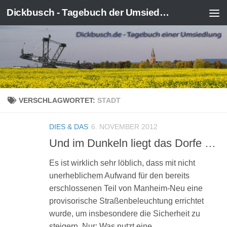
Dickbusch - Tagebuch der Umsiedlung von Kerpen-Manheim
Zum Inhalt springen
VERSCHLAGWORTET:
STADT
DIES & DAS
6. NOVEMBER 2012
Und im Dunkeln liegt das Dorfe …
Es ist wirklich sehr löblich, dass mit nicht
unerheblichem Aufwand für den bereits
erschlossenen Teil von Manheim-Neu eine
provisorische Straßenbeleuchtung errichtet
wurde, um insbesondere die Sicherheit zu
steigern. Nur: Was nutzt eine