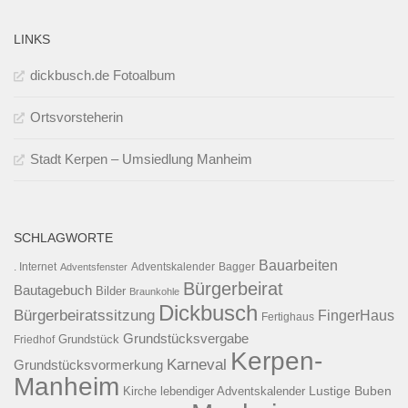
LINKS
dickbusch.de Fotoalbum
Ortsvorsteherin
Stadt Kerpen – Umsiedlung Manheim
SCHLAGWORTE
Bauarbeiten
. Internet
Adventsfenster
Adventskalender
Bagger
Bürgerbeirat
Bautagebuch
Bilder
Braunkohle
Dickbusch
Bürgerbeiratssitzung
FingerHaus
Fertighaus
Grundstücksvergabe
Grundstück
Friedhof
Kerpen-
Karneval
Grundstücksvormerkung
Manheim
Kirche
lebendiger Adventskalender
Lustige Buben