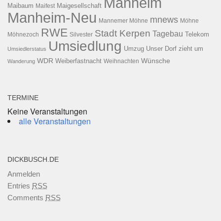
Manheim
Maibaum
Maigesellschaft
Maifest
Manheim-Neu
mnews
Mannemer Möhne
Möhne
RWE
Stadt Kerpen
Tagebau
Telekom
Möhnezoch
Silvester
Umsiedlung
Umzug
Unser Dorf zieht um
Umsiedlerstatus
WDR
Weiberfastnacht
Wünsche
Wanderung
Weihnachten
TERMINE
Keine Veranstaltungen
alle Veranstaltungen
DICKBUSCH.DE
Anmelden
Entries
RSS
Comments
RSS