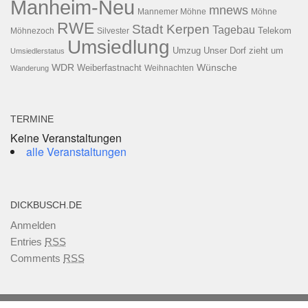
Manheim-Neu
mnews
Mannemer Möhne
Möhne
RWE
Stadt Kerpen
Tagebau
Telekom
Möhnezoch
Silvester
Umsiedlung
Umzug
Unser Dorf zieht um
Umsiedlerstatus
WDR
Weiberfastnacht
Wünsche
Wanderung
Weihnachten
TERMINE
Keine Veranstaltungen
alle Veranstaltungen
DICKBUSCH.DE
Anmelden
Entries
RSS
Comments
RSS