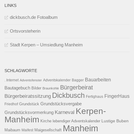
LINKS
dickbusch.de Fotoalbum
Ortsvorsteherin
Stadt Kerpen – Umsiedlung Manheim
SCHLAGWORTE
Bauarbeiten
. Internet
Adventsfenster
Adventskalender
Bagger
Bürgerbeirat
Bautagebuch
Bilder
Braunkohle
Dickbusch
Bürgerbeiratssitzung
FingerHaus
Fertighaus
Grundstücksvergabe
Grundstück
Friedhof
Kerpen-
Karneval
Grundstücksvormerkung
Manheim
Kirche
lebendiger Adventskalender
Lustige Buben
Manheim
Maibaum
Maigesellschaft
Maifest